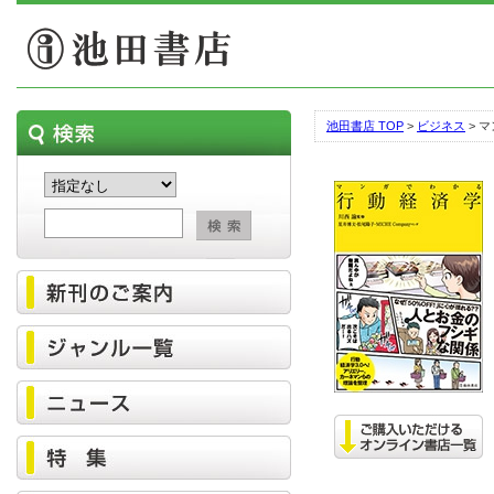
池田書店 TOP
>
ビジネス
> 