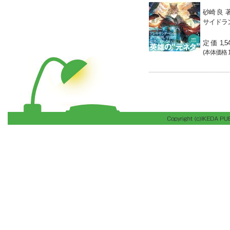
砂崎 良
サイドラ
定 価 1,5
(本体価格 1