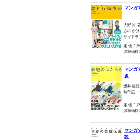
マンガ
大野 裕
さの かけ
サイドラ
定 価 1,6
(本体価格 1
マンガ
き
坂井 建雄
時千広 
定 価 1,7
(本体価格 1
マンガ
説