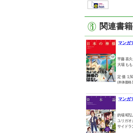
関連書籍
マンガ
平藤 喜久
大場 もも
定 価 1,5
(本体価格 1
マンガ
的場 昭弘
ユリガオ
サイドラ