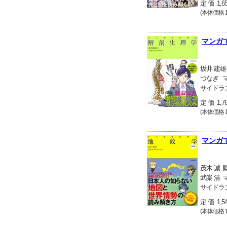
定 価 1,6
(本体価格 1
マンガ
坂井 建雄
つなぎ
サイドラ
定 価 1,7
(本体価格 1
マンガ
茂木 誠
武楽 清
サイドラ
定 価 1,5
(本体価格 1