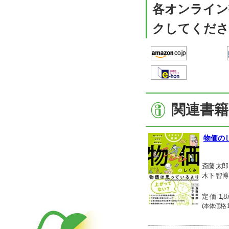
各オンライン
クしてくださ
関連書籍
物価の
斎藤 太郎
木下 智博
定 価 1,8
(本体価格 1