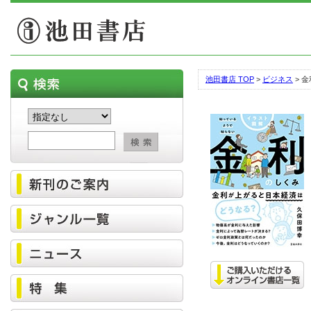
池田書店 TOP
>
ビジネス
> 